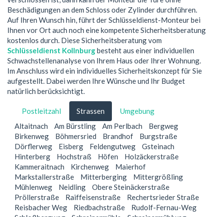
Beschädigungen an dem Schloss oder Zylinder durchführen.
Auf Ihren Wunsch hin, führt der Schlüsseldienst-Monteur bei
Ihnen vor Ort auch noch eine kompetente Sicherheitsberatung
kostenlos durch. Diese Sicherheitsberatung vom
Schlüsseldienst Kollnburg
besteht aus einer individuellen
Schwachstellenanalyse von Ihrem Haus oder Ihrer Wohnung.
Im Anschluss wird ein individuelles Sicherheitskonzept für Sie
aufgestellt. Dabei werden Ihre Wünsche und Ihr Budget
natürlich berücksichtigt.
Postleitzahl
Strassen
Umgebung
Altaitnach
Am Bürstling
Am Perlbach
Bergweg
Birkenweg
Böhmersried
Brandhof
Burgstraße
Dörflerweg
Eisberg
Feldengutweg
Gsteinach
Hinterberg
Hochstraß
Höfen
Holzäckerstraße
Kammeraitnach
Kirchenweg
Maierhof
Markstallerstraße
Mitterberging
Mittergrößling
Mühlenweg
Neidling
Obere Steinäckerstraße
Pröllerstraße
Raiffeisenstraße
Rechertsrieder Straße
Reisbacher Weg
Riedbachstraße
Rudolf-Fernau-Weg