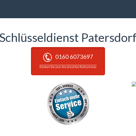
Schlüsseldienst Patersdor
0160 6073697
Klicken Sie zum Anruf auf die Rufnummer