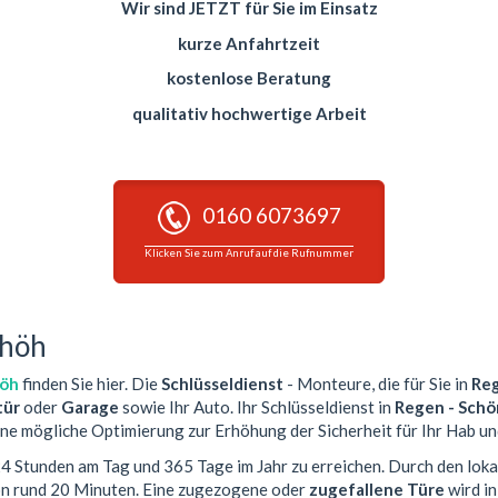
Wir sind JETZT für Sie im Einsatz
kurze Anfahrtzeit
kostenlose Beratung
qualitativ hochwertige Arbeit
0160 6073697
Klicken Sie zum Anruf auf die Rufnummer
nhöh
höh
finden Sie hier. Die
Schlüsseldienst
- Monteure, die für Sie in
Reg
ür
oder
Garage
sowie Ihr Auto. Ihr Schlüsseldienst in
Regen - Sch
ine mögliche Optimierung zur Erhöhung der Sicherheit für Ihr Hab un
 24 Stunden am Tag und 365 Tage im Jahr zu erreichen. Durch den lok
von rund 20 Minuten. Eine zugezogene oder
zugefallene Türe
wird i