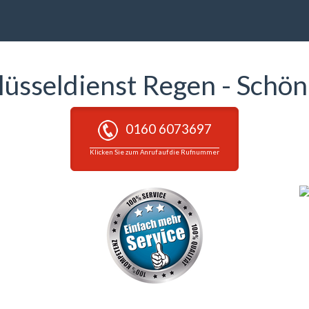
lüsseldienst Regen - Schö
0160 6073697
Klicken Sie zum Anruf auf die Rufnummer