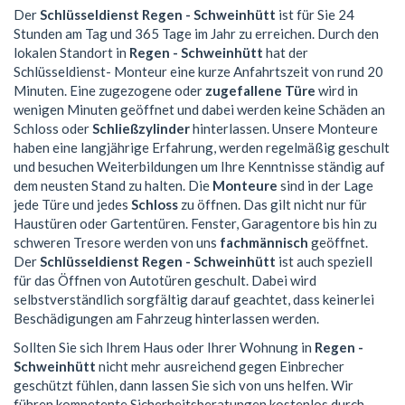
Der
Schlüsseldienst Regen - Schweinhütt
ist für Sie 24
Stunden am Tag und 365 Tage im Jahr zu erreichen. Durch den
lokalen Standort in
Regen - Schweinhütt
hat der
Schlüsseldienst- Monteur eine kurze Anfahrtszeit von rund 20
Minuten. Eine zugezogene oder
zugefallene Türe
wird in
wenigen Minuten geöffnet und dabei werden keine Schäden an
Schloss oder
Schließzylinder
hinterlassen. Unsere Monteure
haben eine langjährige Erfahrung, werden regelmäßig geschult
und besuchen Weiterbildungen um Ihre Kenntnisse ständig auf
dem neusten Stand zu halten. Die
Monteure
sind in der Lage
jede Türe und jedes
Schloss
zu öffnen. Das gilt nicht nur für
Haustüren oder Gartentüren. Fenster, Garagentore bis hin zu
schweren Tresore werden von uns
fachmännisch
geöffnet.
Der
Schlüsseldienst Regen - Schweinhütt
ist auch speziell
für das Öffnen von Autotüren geschult. Dabei wird
selbstverständlich sorgfältig darauf geachtet, dass keinerlei
Beschädigungen am Fahrzeug hinterlassen werden.
Sollten Sie sich Ihrem Haus oder Ihrer Wohnung in
Regen -
Schweinhütt
nicht mehr ausreichend gegen Einbrecher
geschützt fühlen, dann lassen Sie sich von uns helfen. Wir
führen kompetente Sicherheitsberatungen kostenlos durch.