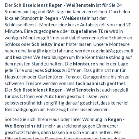
Der
Schlüsseldienst Regen - Weißenstein
ist für Sie 24
Stunden am Tag und 365 Tage im Jahr zu erreichen. Durch den
lokalen Standort in
Regen - Weißenstein
hat der
Schlüsseldienst- Monteur eine kurze Anfahrtszeit von rund 20
Minuten. Eine zugezogene oder
zugefallene Türe
wird in
wenigen Minuten geöffnet und dabei werden keine Schäden an
Schloss oder
Schließzylinder
hinterlassen. Unsere Monteure
haben eine langjährige Erfahrung, werden regelmäßig geschult
und besuchen Weiterbildungen um Ihre Kenntnisse ständig auf
dem neusten Stand zu halten. Die
Monteure
sind in der Lage
jede Türe und jedes
Schloss
zu öffnen. Das gilt nicht nur für
Haustüren oder Gartentüren. Fenster, Garagentore bis hin zu
schweren Tresore werden von uns
fachmännisch
geöffnet.
Der
Schlüsseldienst Regen - Weißenstein
ist auch speziell
für das Öffnen von Autotüren geschult. Dabei wird
selbstverständlich sorgfältig darauf geachtet, dass keinerlei
Beschädigungen am Fahrzeug hinterlassen werden.
Sollten Sie sich Ihrem Haus oder Ihrer Wohnung in
Regen -
Weißenstein
nicht mehr ausreichend gegen Einbrecher
geschützt fühlen, dann lassen Sie sich von uns helfen. Wir
führen kompetente Sicherheitsberatungen kostenlos durch.