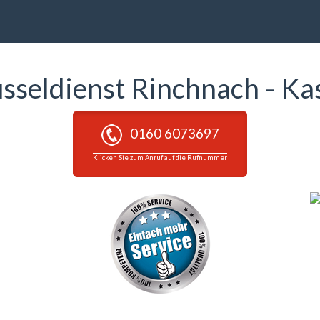
üsseldienst Rinchnach - Ka
0160 6073697
Klicken Sie zum Anruf auf die Rufnummer