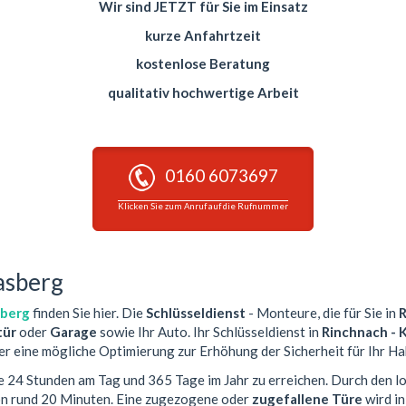
Wir sind JETZT für Sie im Einsatz
kurze Anfahrtzeit
kostenlose Beratung
qualitativ hochwertige Arbeit
0160 6073697
Klicken Sie zum Anruf auf die Rufnummer
asberg
sberg
finden Sie hier. Die
Schlüsseldienst
- Monteure, die für Sie in
R
ür
oder
Garage
sowie Ihr Auto. Ihr Schlüsseldienst in
Rinchnach - 
er eine mögliche Optimierung zur Erhöhung der Sicherheit für Ihr Ha
ie 24 Stunden am Tag und 365 Tage im Jahr zu erreichen. Durch den l
von rund 20 Minuten. Eine zugezogene oder
zugefallene Türe
wird i