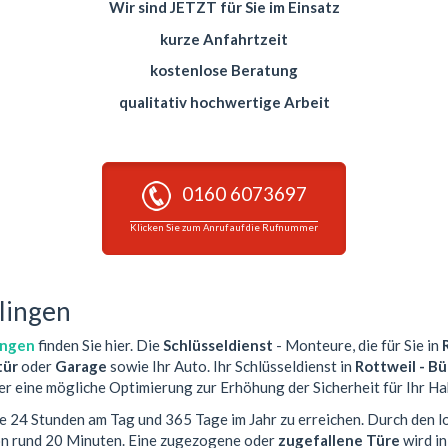
Wir sind JETZT für Sie im Einsatz
kurze Anfahrtzeit
kostenlose Beratung
qualitativ hochwertige Arbeit
0160 6073697
Klicken Sie zum Anruf auf die Rufnummer
hlingen
ingen
finden Sie hier. Die
Schlüsseldienst
- Monteure, die für Sie in
ür
oder
Garage
sowie Ihr Auto. Ihr Schlüsseldienst in
Rottweil - B
er eine mögliche Optimierung zur Erhöhung der Sicherheit für Ihr Ha
Sie 24 Stunden am Tag und 365 Tage im Jahr zu erreichen. Durch den l
von rund 20 Minuten. Eine zugezogene oder
zugefallene Türe
wird i