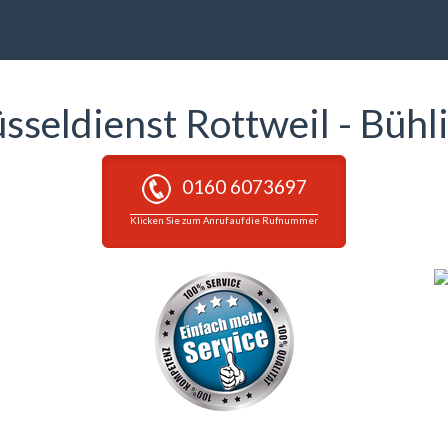
üsseldienst Rottweil - Bühl
0160 6073697
Klicken Sie zum Anruf auf die Rufnummer