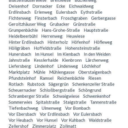
Blattenhäuserwiese
Breitwiese
Buchenweg
Deisenhof
Dornacker
Ecke
Eichwaldweg
Erdlinsbach
Erlenweg
Eulersbach
Eythstraße
Fichtenweg
Finsterbach
Froschgraben
Gerbergasse
Geroltzhäuser Weg
Grubacker
Grünstraße
Grumpenbächle
Hans-Grohe-Straße
Hauptstraße
Heidelbeerbühl
Herrenweg
Heuwiese
Hinter Erdlinsbach
Hinterholz
Höfenhof
Höfleweg
Höllgräben
Hoffeldstraße
Hohensteinstraße
Hunersbach
Im Hunsel
Im Kienbach
In den Weiden
Jahnstraße
Kesslerhalde
Kienbronn
Lärchenweg
Liefersberg
Lindenhof
Lindenweg
Löchlehof
Marktplatz
Mühle
Mühlengasse
Oberstaigenbach
Pfundsteinhof
Ramsel
Reichenbächle
Riesen
Rotlach
Rubstock
Sägergrün
Schenkenzeller Straße
Scheuernacker
Schloßbergstraße
Schöngrund
Schramberger Straße
Schwaigwiese
Schwenkenhof
Sommerwies
Spitalstraße
Staigstraße
Tannenstraße
Tiefenbachweg
Ulmenweg
Vor Bombach
Vor Ebersbach
Vor Erdlinsbach
Vor Eulersbach
Vor Heubach
Vor Hunsel
Vor Kuhbach
Waldstraße
Zellershof
Zimmerplatz
Zollmatt