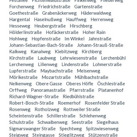
Festallee
Fichtenwaldstraße
Finkenweg
Fliederweg
Forchenweg
Friedrichstraße
Gartenstraße
Goethestraße
Grabenäckerweg
Häderwaldweg
Hargental
Haselnußweg
Hauffweg
Herrenweg
Hesseweg
Heubergstraße
Hirschberg
Hölderlinstraße
Hofäckerstraße
Hoher Rain
Hohlweg
Hopfenstraße
Im Winkel
Jahnstraße
Johann-Sebastian-Bach-Straße
Johann-Strauß-Straße
Kalkweg
Kanalweg
Kiebitzweg
Kirchberg
Kirchstraße
Laubweg
Lehrwiesenstraße
Lerchenbühl
Lerchenweg
Lilienweg
Lindenstraße
Lohmerstraße
Lupferstraße
Maybachstraße
Meisenweg
Mörikestraße
Mozartstraße
Mühlbachstraße
Nelkenweg
Obere Gasse
Oberes Höfle
Öschlestraße
Orffweg
Panoramastraße
Pfarrstraße
Platanenhof
Richard-Wagner-Straße
Riedbühlstraße
Robert-Bosch-Straße
Roemerhof
Rosenfelder Straße
Rosenweg
Rotholzweg
Rottweiler Straße
Scheintenstraße
Schillerstraße
Schlehenweg
Schulstraße
Schwalbenweg
Seestraße
Siegelhaus
Sigmarswanger Straße
Spechtweg
Spitzwiesenweg
Steigweg
Steingasse
Stieglitzweg
Stützenstraße