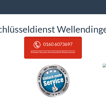
chlüsseldienst Wellending
0160 6073697
Klicken Sie zum Anruf auf die Rufnummer