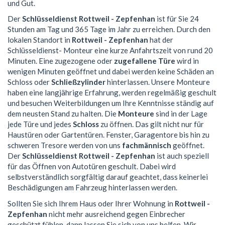
und Gut.
Der
Schlüsseldienst Rottweil - Zepfenhan
ist für Sie 24
Stunden am Tag und 365 Tage im Jahr zu erreichen. Durch den
lokalen Standort in
Rottweil - Zepfenhan
hat der
Schlüsseldienst- Monteur eine kurze Anfahrtszeit von rund 20
Minuten. Eine zugezogene oder
zugefallene Türe
wird in
wenigen Minuten geöffnet und dabei werden keine Schäden an
Schloss oder
Schließzylinder
hinterlassen. Unsere Monteure
haben eine langjährige Erfahrung, werden regelmäßig geschult
und besuchen Weiterbildungen um Ihre Kenntnisse ständig auf
dem neusten Stand zu halten. Die
Monteure
sind in der Lage
jede Türe und jedes
Schloss
zu öffnen. Das gilt nicht nur für
Haustüren oder Gartentüren. Fenster, Garagentore bis hin zu
schweren Tresore werden von uns
fachmännisch
geöffnet.
Der
Schlüsseldienst Rottweil - Zepfenhan
ist auch speziell
für das Öffnen von Autotüren geschult. Dabei wird
selbstverständlich sorgfältig darauf geachtet, dass keinerlei
Beschädigungen am Fahrzeug hinterlassen werden.
Sollten Sie sich Ihrem Haus oder Ihrer Wohnung in
Rottweil -
Zepfenhan
nicht mehr ausreichend gegen Einbrecher
geschützt fühlen, dann lassen Sie sich von uns helfen. Wir