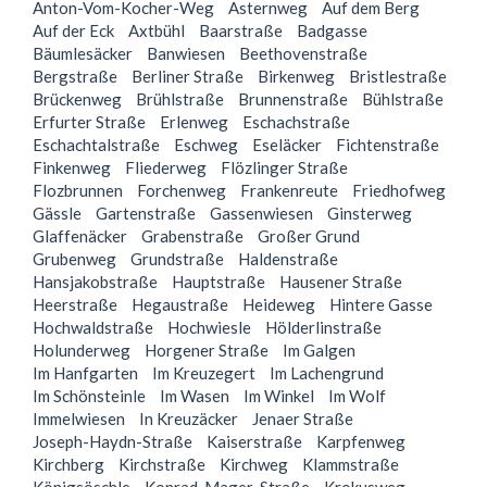
Anton-Vom-Kocher-Weg
Asternweg
Auf dem Berg
Auf der Eck
Axtbühl
Baarstraße
Badgasse
Bäumlesäcker
Banwiesen
Beethovenstraße
Bergstraße
Berliner Straße
Birkenweg
Bristlestraße
Brückenweg
Brühlstraße
Brunnenstraße
Bühlstraße
Erfurter Straße
Erlenweg
Eschachstraße
Eschachtalstraße
Eschweg
Eseläcker
Fichtenstraße
Finkenweg
Fliederweg
Flözlinger Straße
Flozbrunnen
Forchenweg
Frankenreute
Friedhofweg
Gässle
Gartenstraße
Gassenwiesen
Ginsterweg
Glaffenäcker
Grabenstraße
Großer Grund
Grubenweg
Grundstraße
Haldenstraße
Hansjakobstraße
Hauptstraße
Hausener Straße
Heerstraße
Hegaustraße
Heideweg
Hintere Gasse
Hochwaldstraße
Hochwiesle
Hölderlinstraße
Holunderweg
Horgener Straße
Im Galgen
Im Hanfgarten
Im Kreuzegert
Im Lachengrund
Im Schönsteinle
Im Wasen
Im Winkel
Im Wolf
Immelwiesen
In Kreuzäcker
Jenaer Straße
Joseph-Haydn-Straße
Kaiserstraße
Karpfenweg
Kirchberg
Kirchstraße
Kirchweg
Klammstraße