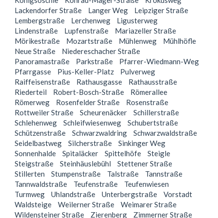
Königsöschle
Konrad-Mager-Straße
Krokusweg
Lackendorfer Straße
Langer Weg
Leipziger Straße
Lembergstraße
Lerchenweg
Ligusterweg
Lindenstraße
Lupfenstraße
Mariazeller Straße
Mörikestraße
Mozartstraße
Mühlenweg
Mühlhöfle
Neue Straße
Niedereschacher Straße
Panoramastraße
Parkstraße
Pfarrer-Wiedmann-Weg
Pfarrgasse
Pius-Keller-Platz
Pulverweg
Raiffeisenstraße
Rathausgasse
Rathausstraße
Riederteil
Robert-Bosch-Straße
Römerallee
Römerweg
Rosenfelder Straße
Rosenstraße
Rottweiler Straße
Scheurenäcker
Schillerstraße
Schlehenweg
Schleifwiesenweg
Schubertstraße
Schützenstraße
Schwarzwaldring
Schwarzwaldstraße
Seidelbastweg
Silcherstraße
Sinkinger Weg
Sonnenhalde
Spitaläcker
Spittelhöfe
Steigle
Steigstraße
Steinhäuslebühl
Stettener Straße
Stillerten
Stumpenstraße
Talstraße
Tannstraße
Tannwaldstraße
Teufenstraße
Teufenwiesen
Turmweg
Uhlandstraße
Unterbergstraße
Vorstadt
Waldsteige
Weilerner Straße
Weimarer Straße
Wildensteiner Straße
Zierenberg
Zimmerner Straße