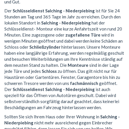
und Gut.
Der
Schlüsseldienst Salching - Niederpiebing
ist für Sie 24
Stunden am Tag und 365 Tage im Jahr zu erreichen. Durch den
lokalen Standort in
Salching - Niederpiebing
hat der
Schlüsseldienst- Monteur eine kurze Anfahrtszeit von rund 20
Minuten. Eine zugezogene oder
zugefallene Türe
wird in
wenigen Minuten geöffnet und dabei werden keine Schäden an
Schloss oder
Schließzylinder
hinterlassen. Unsere Monteure
haben eine langjährige Erfahrung, werden regelmäßig geschult
und besuchen Weiterbildungen um Ihre Kenntnisse ständig auf
dem neusten Stand zu halten. Die
Monteure
sind in der Lage
jede Türe und jedes
Schloss
zu öffnen. Das gilt nicht nur für
Haustüren oder Gartentüren. Fenster, Garagentore bis hin zu
schweren Tresore werden von uns
fachmännisch
geöffnet.
Der
Schlüsseldienst Salching - Niederpiebing
ist auch
speziell für das Öffnen von Autotüren geschult. Dabei wird
selbstverständlich sorgfältig darauf geachtet, dass keinerlei
Beschädigungen am Fahrzeug hinterlassen werden.
Sollten Sie sich Ihrem Haus oder Ihrer Wohnung in
Salching -
Niederpiebing
nicht mehr ausreichend gegen Einbrecher
geschützt fühlen, dann lassen Sie sich von uns helfen. Wir