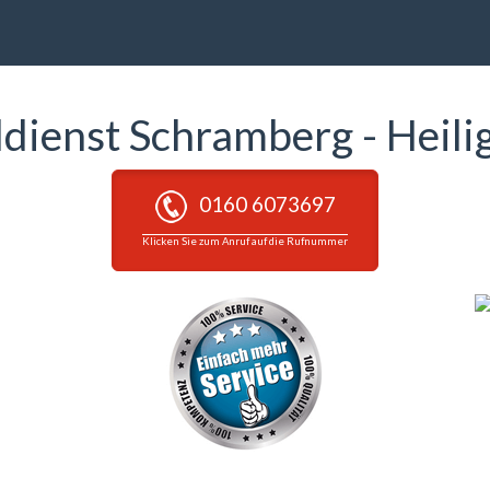
ldienst Schramberg - Heil
0160 6073697
Klicken Sie zum Anruf auf die Rufnummer