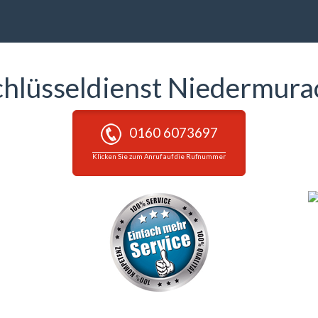
chlüsseldienst Niedermura
0160 6073697
Klicken Sie zum Anruf auf die Rufnummer