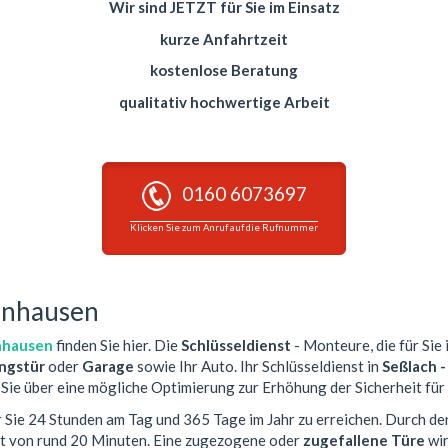
Wir sind JETZT für Sie im Einsatz
kurze Anfahrtzeit
kostenlose Beratung
qualitativ hochwertige Arbeit
0160 6073697
Klicken Sie zum Anruf auf die Rufnummer
tenhausen
nhausen
finden Sie hier. Die
Schlüsseldienst
- Monteure, die für Sie 
gstür
oder
Garage
sowie Ihr Auto. Ihr Schlüsseldienst in
Seßlach 
Sie über eine mögliche Optimierung zur Erhöhung der Sicherheit für 
r Sie 24 Stunden am Tag und 365 Tage im Jahr zu erreichen. Durch de
it von rund 20 Minuten. Eine zugezogene oder
zugefallene Türe
wir