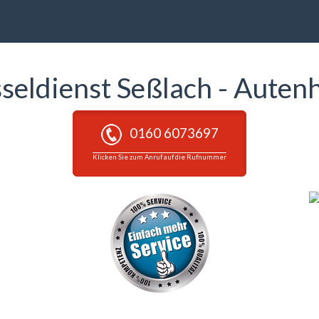
sseldienst Seßlach - Auten
0160 6073697
Klicken Sie zum Anruf auf die Rufnummer