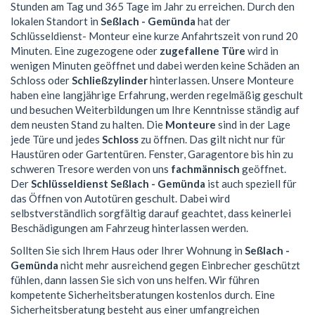
Stunden am Tag und 365 Tage im Jahr zu erreichen. Durch den
lokalen Standort in
Seßlach - Gemünda
hat der
Schlüsseldienst- Monteur eine kurze Anfahrtszeit von rund 20
Minuten. Eine zugezogene oder
zugefallene Türe
wird in
wenigen Minuten geöffnet und dabei werden keine Schäden an
Schloss oder
Schließzylinder
hinterlassen. Unsere Monteure
haben eine langjährige Erfahrung, werden regelmäßig geschult
und besuchen Weiterbildungen um Ihre Kenntnisse ständig auf
dem neusten Stand zu halten. Die
Monteure
sind in der Lage
jede Türe und jedes
Schloss
zu öffnen. Das gilt nicht nur für
Haustüren oder Gartentüren. Fenster, Garagentore bis hin zu
schweren Tresore werden von uns
fachmännisch
geöffnet.
Der
Schlüsseldienst Seßlach - Gemünda
ist auch speziell für
das Öffnen von Autotüren geschult. Dabei wird
selbstverständlich sorgfältig darauf geachtet, dass keinerlei
Beschädigungen am Fahrzeug hinterlassen werden.
Sollten Sie sich Ihrem Haus oder Ihrer Wohnung in
Seßlach -
Gemünda
nicht mehr ausreichend gegen Einbrecher geschützt
fühlen, dann lassen Sie sich von uns helfen. Wir führen
kompetente Sicherheitsberatungen kostenlos durch. Eine
Sicherheitsberatung besteht aus einer umfangreichen