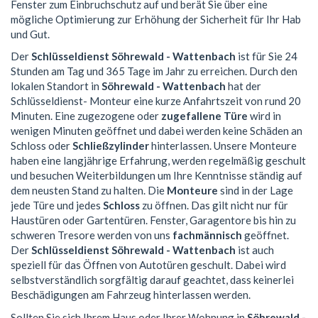
Fenster zum Einbruchschutz auf und berät Sie über eine
mögliche Optimierung zur Erhöhung der Sicherheit für Ihr Hab
und Gut.
Der
Schlüsseldienst Söhrewald - Wattenbach
ist für Sie 24
Stunden am Tag und 365 Tage im Jahr zu erreichen. Durch den
lokalen Standort in
Söhrewald - Wattenbach
hat der
Schlüsseldienst- Monteur eine kurze Anfahrtszeit von rund 20
Minuten. Eine zugezogene oder
zugefallene Türe
wird in
wenigen Minuten geöffnet und dabei werden keine Schäden an
Schloss oder
Schließzylinder
hinterlassen. Unsere Monteure
haben eine langjährige Erfahrung, werden regelmäßig geschult
und besuchen Weiterbildungen um Ihre Kenntnisse ständig auf
dem neusten Stand zu halten. Die
Monteure
sind in der Lage
jede Türe und jedes
Schloss
zu öffnen. Das gilt nicht nur für
Haustüren oder Gartentüren. Fenster, Garagentore bis hin zu
schweren Tresore werden von uns
fachmännisch
geöffnet.
Der
Schlüsseldienst Söhrewald - Wattenbach
ist auch
speziell für das Öffnen von Autotüren geschult. Dabei wird
selbstverständlich sorgfältig darauf geachtet, dass keinerlei
Beschädigungen am Fahrzeug hinterlassen werden.
Sollten Sie sich Ihrem Haus oder Ihrer Wohnung in
Söhrewald -