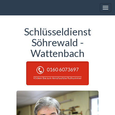
Toggle
naviga
Schlüsseldienst
Söhrewald -
Wattenbach
0160 6073697
Klicken Sie zum Anruf auf die Rufnummer