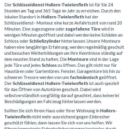
Der
Schlüsseldienst Hollern-Twielenfleth
ist für Sie 24
Stunden am Tag und 365 Tage im Jahr zu erreichen. Durch den
lokalen Standort in
Hollern-Twielenfleth
hat der
Schlüsseldienst- Monteur eine kurze Anfahrtszeit von rund 20
Minuten. Eine zugezogene oder
zugefallene Türe
wird in
wenigen Minuten geöffnet und dabei werden keine Schäden an
Schloss oder
Schließzylinder
hinterlassen. Unsere Monteure
haben eine langjährige Erfahrung, werden regelmäßig geschult
und besuchen Weiterbildungen um Ihre Kenntnisse ständig auf
dem neusten Stand zu halten. Die
Monteure
sind in der Lage
jede Türe und jedes
Schloss
zu öffnen. Das gilt nicht nur für
Haustüren oder Gartentüren. Fenster, Garagentore bis hin zu
schweren Tresore werden von uns
fachmännisch
geöffnet.
Der
Schlüsseldienst Hollern-Twielenfleth
ist auch speziell
für das Öffnen von Autotüren geschult. Dabei wird
selbstverständlich sorgfältig darauf geachtet, dass keinerlei
Beschädigungen am Fahrzeug hinterlassen werden.
Sollten Sie sich Ihrem Haus oder Ihrer Wohnung in
Hollern-
Twielenfleth
nicht mehr ausreichend gegen Einbrecher
geschützt fühlen, dann lassen Sie sich von uns helfen. Wir
führen kompetente Sicherheitsberatungen kostenlos durch.