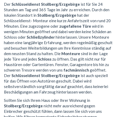
Der
Schlüsseldienst Stollberg/Erzgebirge
ist für Sie 24
Stunden am Tag und 365 Tage im Jahr zu erreichen. Durch den
lokalen Standort in
Stollberg/Erzgebirge
hat der
Schlüsseldienst- Monteur eine kurze Anfahrtszeit von rund 20
Minuten. Eine zugezogene oder
zugefallene Türe
wird in
wenigen Minuten geöffnet und dabei werden keine Schäden an
Schloss oder
Schließzylinder
hinterlassen. Unsere Monteure
haben eine langjährige Erfahrung, werden regelmäßig geschult
und besuchen Weiterbildungen um Ihre Kenntnisse ständig auf
dem neusten Stand zu halten. Die
Monteure
sind in der Lage
jede Türe und jedes
Schloss
zu öffnen. Das gilt nicht nur für
Haustüren oder Gartentüren. Fenster, Garagentore bis hin zu
schweren Tresore werden von uns
fachmännisch
geöffnet.
Der
Schlüsseldienst Stollberg/Erzgebirge
ist auch speziell
für das Öffnen von Autotüren geschult. Dabei wird
selbstverständlich sorgfältig darauf geachtet, dass keinerlei
Beschädigungen am Fahrzeug hinterlassen werden.
Sollten Sie sich Ihrem Haus oder Ihrer Wohnung in
Stollberg/Erzgebirge
nicht mehr ausreichend gegen
Einbrecher geschützt fühlen, dann lassen Sie sich von uns
helfen. Wir führen kompetente Sicherheitsberatungen