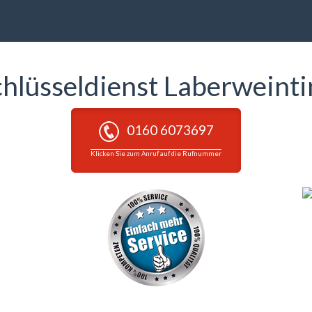
chlüsseldienst Laberweinti
0160 6073697
Klicken Sie zum Anruf auf die Rufnummer