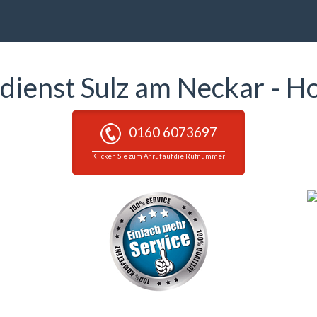
ldienst Sulz am Neckar - H
0160 6073697
Klicken Sie zum Anruf auf die Rufnummer