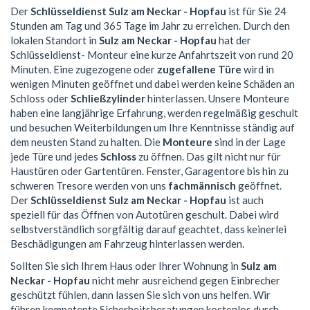
Der
Schlüsseldienst Sulz am Neckar - Hopfau
ist für Sie 24
Stunden am Tag und 365 Tage im Jahr zu erreichen. Durch den
lokalen Standort in
Sulz am Neckar - Hopfau
hat der
Schlüsseldienst- Monteur eine kurze Anfahrtszeit von rund 20
Minuten. Eine zugezogene oder
zugefallene Türe
wird in
wenigen Minuten geöffnet und dabei werden keine Schäden an
Schloss oder
Schließzylinder
hinterlassen. Unsere Monteure
haben eine langjährige Erfahrung, werden regelmäßig geschult
und besuchen Weiterbildungen um Ihre Kenntnisse ständig auf
dem neusten Stand zu halten. Die
Monteure
sind in der Lage
jede Türe und jedes
Schloss
zu öffnen. Das gilt nicht nur für
Haustüren oder Gartentüren. Fenster, Garagentore bis hin zu
schweren Tresore werden von uns
fachmännisch
geöffnet.
Der
Schlüsseldienst Sulz am Neckar - Hopfau
ist auch
speziell für das Öffnen von Autotüren geschult. Dabei wird
selbstverständlich sorgfältig darauf geachtet, dass keinerlei
Beschädigungen am Fahrzeug hinterlassen werden.
Sollten Sie sich Ihrem Haus oder Ihrer Wohnung in
Sulz am
Neckar - Hopfau
nicht mehr ausreichend gegen Einbrecher
geschützt fühlen, dann lassen Sie sich von uns helfen. Wir
führen kompetente Sicherheitsberatungen kostenlos durch.