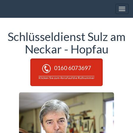
Toggle
naviga
Schlüsseldienst Sulz am
Neckar - Hopfau
0160 6073697
Klicken Sie zum Anruf auf die Rufnummer