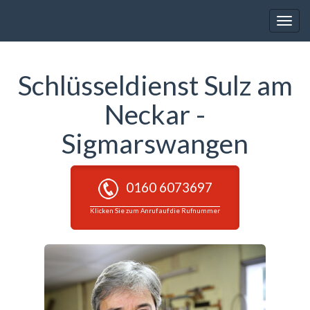
Toggle
naviga
Schlüsseldienst Sulz am
Neckar -
Sigmarswangen
0160 6073697
Klicken Sie zum Anruf auf die Rufnummer