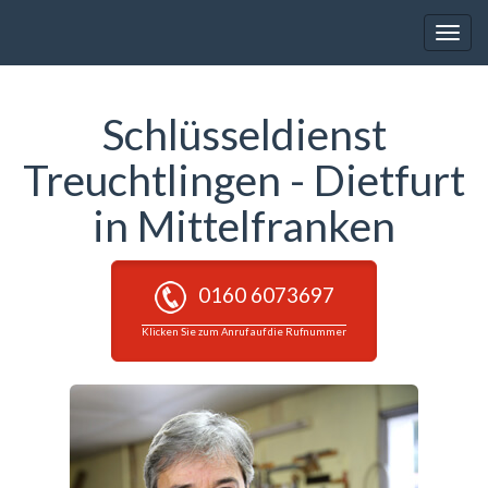
Toggle
naviga
Schlüsseldienst
Treuchtlingen - Dietfurt
in Mittelfranken
0160 6073697
Klicken Sie zum Anruf auf die Rufnummer