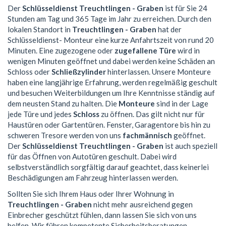
Der
Schlüsseldienst Treuchtlingen - Graben
ist für Sie 24
Stunden am Tag und 365 Tage im Jahr zu erreichen. Durch den
lokalen Standort in
Treuchtlingen - Graben
hat der
Schlüsseldienst- Monteur eine kurze Anfahrtszeit von rund 20
Minuten. Eine zugezogene oder
zugefallene Türe
wird in
wenigen Minuten geöffnet und dabei werden keine Schäden an
Schloss oder
Schließzylinder
hinterlassen. Unsere Monteure
haben eine langjährige Erfahrung, werden regelmäßig geschult
und besuchen Weiterbildungen um Ihre Kenntnisse ständig auf
dem neusten Stand zu halten. Die
Monteure
sind in der Lage
jede Türe und jedes
Schloss
zu öffnen. Das gilt nicht nur für
Haustüren oder Gartentüren. Fenster, Garagentore bis hin zu
schweren Tresore werden von uns
fachmännisch
geöffnet.
Der
Schlüsseldienst Treuchtlingen - Graben
ist auch speziell
für das Öffnen von Autotüren geschult. Dabei wird
selbstverständlich sorgfältig darauf geachtet, dass keinerlei
Beschädigungen am Fahrzeug hinterlassen werden.
Sollten Sie sich Ihrem Haus oder Ihrer Wohnung in
Treuchtlingen - Graben
nicht mehr ausreichend gegen
Einbrecher geschützt fühlen, dann lassen Sie sich von uns
helfen. Wir führen kompetente Sicherheitsberatungen