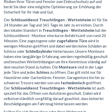
Risiken Ihrer Türen und Fenster zum Einbruchschutz auf und
berät Sie über eine mögliche Optimierung zur Erhöhung der
Sicherheit für Ihr Hab und Gut.
Der
Schlüsseldienst Treuchtlingen - Wettelsheim
ist für Sie
24 Stunden am Tag und 365 Tage im Jahr zu erreichen. Durch
den lokalen Standort in
Treuchtlingen - Wettelsheim
hat der
Schlüsseldienst- Monteur eine kurze Anfahrtszeit von rund 20
Minuten. Eine zugezogene oder
zugefallene Türe
wird in
wenigen Minuten geöffnet und dabei werden keine Schäden an
Schloss oder
Schließzylinder
hinterlassen. Unsere Monteure
haben eine langjährige Erfahrung, werden regelmäßig geschult
und besuchen Weiterbildungen um Ihre Kenntnisse ständig auf
dem neusten Stand zu halten. Die
Monteure
sind in der Lage
jede Türe und jedes
Schloss
zu öffnen. Das gilt nicht nur für
Haustüren oder Gartentüren. Fenster, Garagentore bis hin zu
schweren Tresore werden von uns
fachmännisch
geöffnet.
Der
Schlüsseldienst Treuchtlingen - Wettelsheim
ist auch
speziell für das Öffnen von Autotüren geschult. Dabei wird
selbstverständlich sorgfältig darauf geachtet, dass keinerlei
Beschädigungen am Fahrzeug hinterlassen werden.
Sollten Sie sich Ihrem Haus oder Ihrer Wohnung in