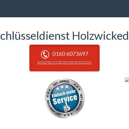
chlüsseldienst Holzwicke
0160 6073697
Klicken Sie zum Anruf auf die Rufnummer