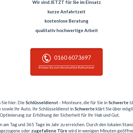
Wir sind JETZT für Sie im Einsatz
kurze Anfahrtzeit
kostenlose Beratung
qualitativ hochwertige Arbeit
0160 6073697
Klicken Sie zum Anruf auf die Rufnummer
 Sie hier. Die
Schlüsseldienst
- Monteure, die für Sie in
Schwerte
tä
e
sowie Ihr Auto. Ihr Schlüsseldienst in
Schwerte
klärt Sie über mögl
 Optimierung zur Erhöhung der Sicherheit für Ihr Hab und Gut.
en am Tag und 365 Tage im Jahr zu erreichen. Durch den lokalen Stan
 zugezogene oder
zugefallene Türe
wird in wenigen Minuten geöffne