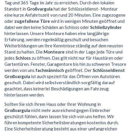
Tag und 365 Tage im Jahr zu erreichen. Durch den lokalen
Standort in
Großvargula
hat der Schlüsseldienst- Monteur
eine kurze Anfahrtszeit von rund 20 Minuten. Eine zugezogene
oder
zugefallene Türe
wird in wenigen Minuten geöffnet und
dabei werden keine Schäden an Schloss oder
Schließzylinder
hinterlassen. Unsere Monteure haben eine langjährige
Erfahrung, werden regelmäßig geschult und besuchen
Weiterbildungen um Ihre Kenntnisse ständig auf dem neusten
Stand zu halten. Die
Monteure
sind in der Lage jede Türe und
jedes
Schloss
zu öffnen. Das gilt nicht nur für Haustüren oder
Gartentüren. Fenster, Garagentore bis hin zu schweren Tresore
werden von uns
fachmännisch
geöffnet. Der
Schlüsseldienst
Großvargula
ist auch speziell für das Öffnen von Autotüren
geschult. Dabei wird selbstverständlich sorgfältig darauf
geachtet, dass keinerlei Beschädigungen am Fahrzeug
hinterlassen werden.
Sollten Sie sich Ihrem Haus oder Ihrer Wohnung in
Großvargula
nicht mehr ausreichend gegen Einbrecher
geschützt fühlen, dann lassen Sie sich von uns helfen. Wir
führen kompetente Sicherheitsberatungen kostenlos durch.
Eine Sicherheitsberatung besteht aus einer umfangreichen