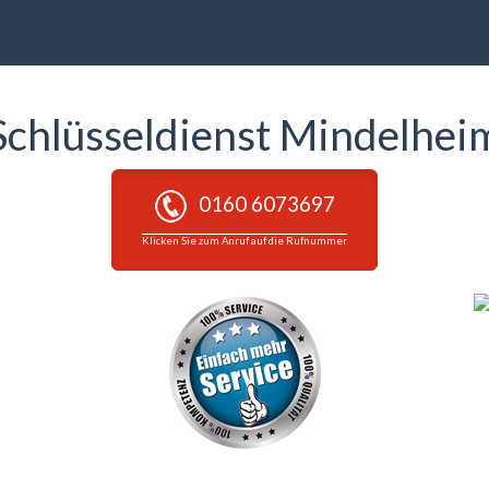
Schlüsseldienst Mindelhei
0160 6073697
Klicken Sie zum Anruf auf die Rufnummer