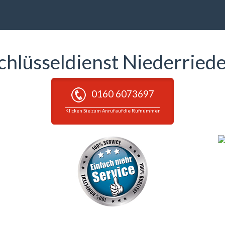
chlüsseldienst Niederried
0160 6073697
Klicken Sie zum Anruf auf die Rufnummer