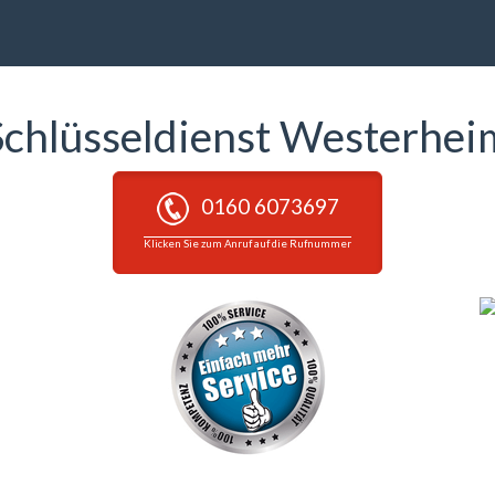
Schlüsseldienst Westerhei
0160 6073697
Klicken Sie zum Anruf auf die Rufnummer