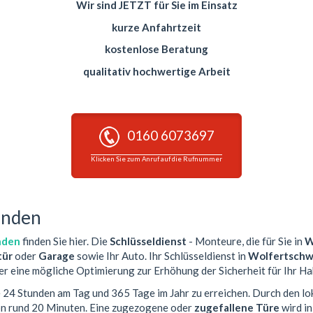
Wir sind JETZT für Sie im Einsatz
kurze Anfahrtzeit
kostenlose Beratung
qualitativ hochwertige Arbeit
0160 6073697
Klicken Sie zum Anruf auf die Rufnummer
enden
nden
finden Sie hier. Die
Schlüsseldienst
- Monteure, die für Sie in
W
ür
oder
Garage
sowie Ihr Auto. Ihr Schlüsseldienst in
Wolfertsch
er eine mögliche Optimierung zur Erhöhung der Sicherheit für Ihr Ha
ie 24 Stunden am Tag und 365 Tage im Jahr zu erreichen. Durch den lo
von rund 20 Minuten. Eine zugezogene oder
zugefallene Türe
wird i