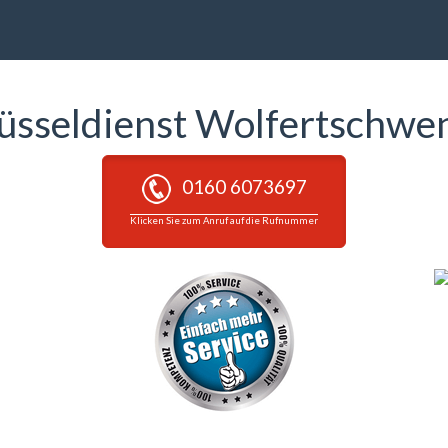
lüsseldienst Wolfertschwe
0160 6073697
Klicken Sie zum Anruf auf die Rufnummer