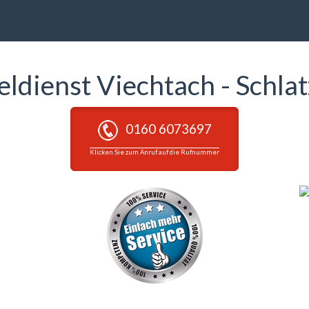
eldienst Viechtach - Schla
0160 6073697
Klicken Sie zum Anruf auf die Rufnummer