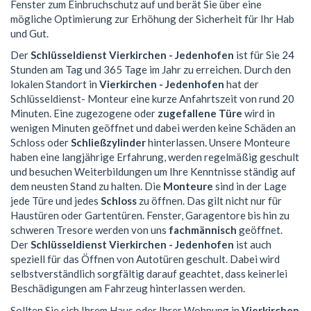
Fenster zum Einbruchschutz auf und berät Sie über eine
mögliche Optimierung zur Erhöhung der Sicherheit für Ihr Hab
und Gut.
Der
Schlüsseldienst Vierkirchen - Jedenhofen
ist für Sie 24
Stunden am Tag und 365 Tage im Jahr zu erreichen. Durch den
lokalen Standort in
Vierkirchen - Jedenhofen
hat der
Schlüsseldienst- Monteur eine kurze Anfahrtszeit von rund 20
Minuten. Eine zugezogene oder
zugefallene Türe
wird in
wenigen Minuten geöffnet und dabei werden keine Schäden an
Schloss oder
Schließzylinder
hinterlassen. Unsere Monteure
haben eine langjährige Erfahrung, werden regelmäßig geschult
und besuchen Weiterbildungen um Ihre Kenntnisse ständig auf
dem neusten Stand zu halten. Die
Monteure
sind in der Lage
jede Türe und jedes
Schloss
zu öffnen. Das gilt nicht nur für
Haustüren oder Gartentüren. Fenster, Garagentore bis hin zu
schweren Tresore werden von uns
fachmännisch
geöffnet.
Der
Schlüsseldienst Vierkirchen - Jedenhofen
ist auch
speziell für das Öffnen von Autotüren geschult. Dabei wird
selbstverständlich sorgfältig darauf geachtet, dass keinerlei
Beschädigungen am Fahrzeug hinterlassen werden.
Sollten Sie sich Ihrem Haus oder Ihrer Wohnung in
Vierkirchen