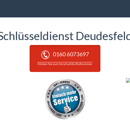
Schlüsseldienst Deudesfel
0160 6073697
Klicken Sie zum Anruf auf die Rufnummer