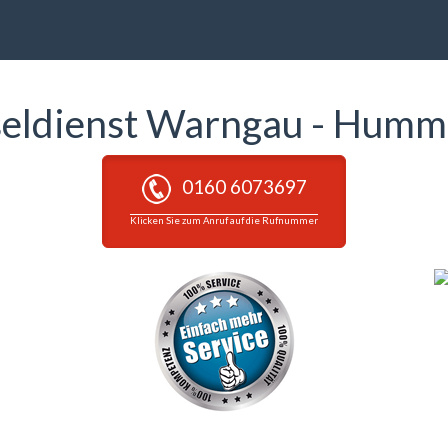
seldienst Warngau - Humm
0160 6073697
Klicken Sie zum Anruf auf die Rufnummer