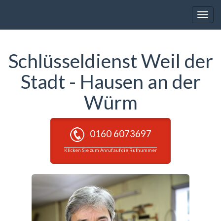
Toggle
naviga
Schlüsseldienst Weil der
Stadt - Hausen an der
Würm
0160 6073697
Klicken Sie zum Anruf auf die Rufnummer