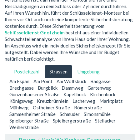
Beschädigungen an dem Schloss oder Zylinder durchführen.
Auf Ihren Wunsch hin, führt der Schlüsseldienst-Monteur bei
Ihnen vor Ort auch noch eine kompetente Sicherheitsberatung
kostenlos durch. Diese Sicherheitsberatung vom
Schlüsseldienst Gnotzheim
besteht aus einer individuellen
Schwachstellenanalyse von Ihrem Haus oder Ihrer Wohnung.
Im Anschluss wird ein individuelles Sicherheitskonzept für Sie
aufgestellt. Dabei werden Ihre Wünsche und Ihr Budget
natürlich berücksichtigt.
Postleitzahl
Strassen
Umgebung
Am Espan
Am Point
Am Wolfsbuck
Badgasse
Brechgasse
Burgblick
Dammweg
Gartenweg
Gunzenhausener Straße
Kapellbuck
Kirchenbuck
Königsweg
Kreuzbrünnlein
Lacherweg
Marktplatz
Mühlweg
Ostheimer Straße
Römerstraße
Sammenheimer Straße
Schmuder
Simonsmühle
Spielberger Straße
Spielbergerstraße
Stellacker
Weiherstraße