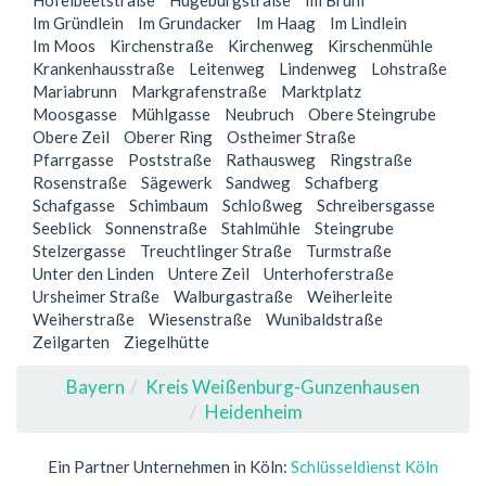
Höfelbeetstraße
Hugeburgstraße
Im Brühl
Im Gründlein
Im Grundacker
Im Haag
Im Lindlein
Im Moos
Kirchenstraße
Kirchenweg
Kirschenmühle
Krankenhausstraße
Leitenweg
Lindenweg
Lohstraße
Mariabrunn
Markgrafenstraße
Marktplatz
Moosgasse
Mühlgasse
Neubruch
Obere Steingrube
Obere Zeil
Oberer Ring
Ostheimer Straße
Pfarrgasse
Poststraße
Rathausweg
Ringstraße
Rosenstraße
Sägewerk
Sandweg
Schafberg
Schafgasse
Schimbaum
Schloßweg
Schreibersgasse
Seeblick
Sonnenstraße
Stahlmühle
Steingrube
Stelzergasse
Treuchtlinger Straße
Turmstraße
Unter den Linden
Untere Zeil
Unterhoferstraße
Ursheimer Straße
Walburgastraße
Weiherleite
Weiherstraße
Wiesenstraße
Wunibaldstraße
Zeilgarten
Ziegelhütte
Bayern
Kreis Weißenburg-Gunzenhausen
Heidenheim
Ein Partner Unternehmen in Köln:
Schlüsseldienst Köln