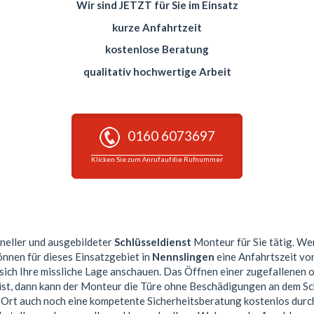
Wir sind JETZT für Sie im Einsatz
kurze Anfahrtzeit
kostenlose Beratung
qualitativ hochwertige Arbeit
0160 6073697
Klicken Sie zum Anruf auf die Rufnummer
oneller und ausgebildeter
Schlüsseldienst
Monteur für Sie tätig. We
önnen für dieses Einsatzgebiet in
Nennslingen
eine Anfahrtszeit vo
sich Ihre missliche Lage anschauen. Das Öffnen einer zugefallenen 
ist, dann kann der Monteur die Türe ohne Beschädigungen an dem Sc
or Ort auch noch eine kompetente Sicherheitsberatung kostenlos dur