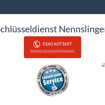
chlüsseldienst Nennsling
0160 6073697
Klicken Sie zum Anruf auf die Rufnummer