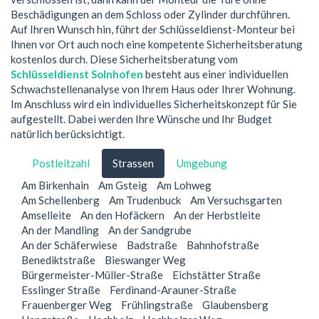
Beschädigungen an dem Schloss oder Zylinder durchführen.
Auf Ihren Wunsch hin, führt der Schlüsseldienst-Monteur bei
Ihnen vor Ort auch noch eine kompetente Sicherheitsberatung
kostenlos durch. Diese Sicherheitsberatung vom
Schlüsseldienst Solnhofen
besteht aus einer individuellen
Schwachstellenanalyse von Ihrem Haus oder Ihrer Wohnung.
Im Anschluss wird ein individuelles Sicherheitskonzept für Sie
aufgestellt. Dabei werden Ihre Wünsche und Ihr Budget
natürlich berücksichtigt.
Postleitzahl
Strassen
Umgebung
Am Birkenhain
Am Gsteig
Am Lohweg
Am Schellenberg
Am Trudenbuck
Am Versuchsgarten
Amselleite
An den Hofäckern
An der Herbstleite
An der Mandling
An der Sandgrube
An der Schäferwiese
Badstraße
Bahnhofstraße
Benediktstraße
Bieswanger Weg
Bürgermeister-Müller-Straße
Eichstätter Straße
Esslinger Straße
Ferdinand-Arauner-Straße
Frauenberger Weg
Frühlingstraße
Glaubensberg