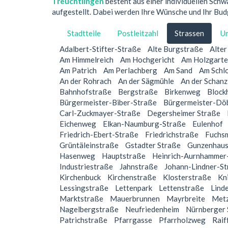
Treuchtlingen
besteht aus einer individuellen Schw
aufgestellt. Dabei werden Ihre Wünsche und Ihr Budg
Stadtteile
Postleitzahl
Strassen
U
Adalbert-Stifter-Straße
Alte Burgstraße
Alte
Am Himmelreich
Am Hochgericht
Am Holzgart
Am Patrich
Am Perlachberg
Am Sand
Am Schl
An der Rohrach
An der Sägmühle
An der Schanz
Bahnhofstraße
Bergstraße
Birkenweg
Block
Bürgermeister-Biber-Straße
Bürgermeister-Döb
Carl-Zuckmayer-Straße
Degersheimer Straße
Eichenweg
Elkan-Naumburg-Straße
Eulenhof
Friedrich-Ebert-Straße
Friedrichstraße
Fuchs
Grüntäleinstraße
Gstadter Straße
Gunzenhaus
Hasenweg
Hauptstraße
Heinrich-Aurnhammer
Industriestraße
Jahnstraße
Johann-Lindner-S
Kirchenbuck
Kirchenstraße
Klosterstraße
Kn
Lessingstraße
Lettenpark
Lettenstraße
Lind
Marktstraße
Mauerbrunnen
Mayrbreite
Met
Nagelbergstraße
Neufriedenheim
Nürnberger 
Patrichstraße
Pfarrgasse
Pfarrholzweg
Raif