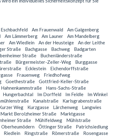
ird ein individuelles Sicherheitskonzept für Sie
 Eschbachfeld
Am Frauenwald
Am Galgenberg
d
Am Lämmerberg
Am Launer
Am Mandelberg
er
Am Wiedlein
An der Heusteige
An der Leithe
ger Straße
Bachgasse
Bachweg
Badgarten
benheimer Straße
Buchenländerstraße
traße
Bürgermeister-Zeller-Weg
Burggasse
rerstraße
Ecklestein
Eichendorffstraße
rgasse
Frauenweg
Friedhofweg
g
Goethestraße
Gottfried-Keller-Straße
Hahnenkammstraße
Hans-Sachs-Straße
Hungerbachtal
Im Dorffeld
Im Feldle
Im Winkel
smühlenstraße
Kanalstraße
Karlsgrabenstraße
Kurzer Weg
Kurzgasse
Lärchenweg
Langwies
Markt Berolzheimer Straße
Marktgasse
heimer Straße
Mühlfeldweg
Mühlstraße
Oberheumödern
Öttinger Straße
Patrichsiedlung
Riedlein
Ringstraße
Römerstraße
Rosengasse