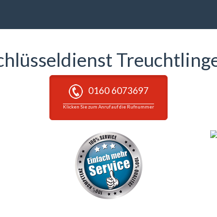
chlüsseldienst Treuchtling
0160 6073697
Klicken Sie zum Anruf auf die Rufnummer