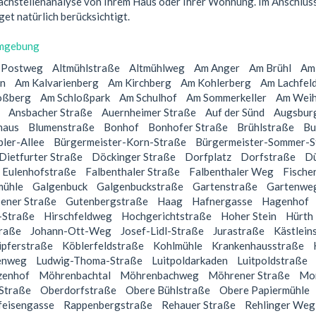
achstellenanalyse von Ihrem Haus oder Ihrer Wohnung. Im Anschluss w
et natürlich berücksichtigt.
mgebung
r Postweg
Altmühlstraße
Altmühlweg
Am Anger
Am Brühl
Am
en
Am Kalvarienberg
Am Kirchberg
Am Kohlerberg
Am Lachfel
oßberg
Am Schloßpark
Am Schulhof
Am Sommerkeller
Am Weih
Ansbacher Straße
Auernheimer Straße
Auf der Sünd
Augsbur
haus
Blumenstraße
Bonhof
Bonhofer Straße
Brühlstraße
Bu
ler-Allee
Bürgermeister-Korn-Straße
Bürgermeister-Sommer-S
Dietfurter Straße
Döckinger Straße
Dorfplatz
Dorfstraße
Dü
Eulenhofstraße
Falbenthaler Straße
Falbenthaler Weg
Fische
mühle
Galgenbuck
Galgenbuckstraße
Gartenstraße
Gartenwe
ener Straße
Gutenbergstraße
Haag
Hafnergasse
Hagenhof
-Straße
Hirschfeldweg
Hochgerichtstraße
Hoher Stein
Hürth
traße
Johann-Ott-Weg
Josef-Lidl-Straße
Jurastraße
Kästlein
ipferstraße
Köblerfeldstraße
Kohlmühle
Krankenhausstraße
enweg
Ludwig-Thoma-Straße
Luitpoldarkaden
Luitpoldstraße
zenhof
Möhrenbachtal
Möhrenbachweg
Möhrener Straße
Mon
Straße
Oberdorfstraße
Obere Bühlstraße
Obere Papiermühle
feisengasse
Rappenbergstraße
Rehauer Straße
Rehlinger Weg