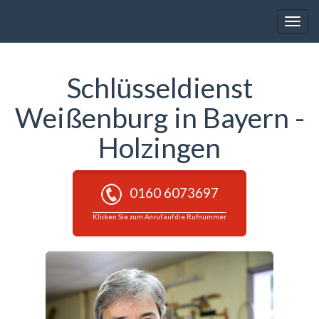
Toggle
naviga
Schlüsseldienst
Weißenburg in Bayern -
Holzingen
0160 6073697
Klicken Sie zum Anruf auf die Rufnummer