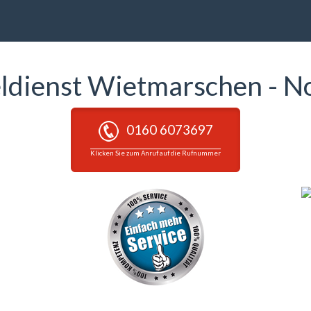
eldienst Wietmarschen - N
0160 6073697
Klicken Sie zum Anruf auf die Rufnummer