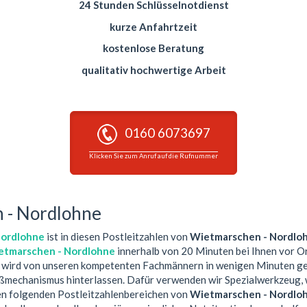
24 Stunden Schlüsselnotdienst
kurze Anfahrtzeit
kostenlose Beratung
qualitativ hochwertige Arbeit
0160 6073697
Klicken Sie zum Anruf auf die Rufnummer
 - Nordlohne
Nordlohne
ist in diesen Postleitzahlen von
Wietmarschen - Nordlo
ietmarschen - Nordlohne
innerhalb von 20 Minuten bei Ihnen vor Or
 wird von unseren kompetenten Fachmännern in wenigen Minuten geö
ßmechanismus hinterlassen. Dafür verwenden wir Spezialwerkzeug, w
den folgenden Postleitzahlenbereichen von
Wietmarschen - Nordlo