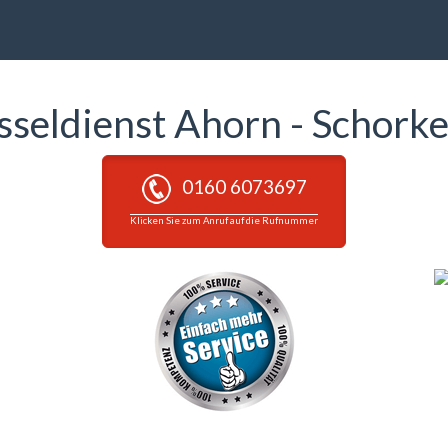
sseldienst Ahorn - Schork
0160 6073697
Klicken Sie zum Anruf auf die Rufnummer