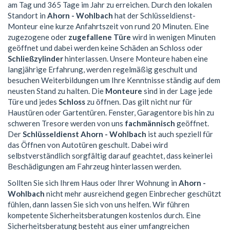
am Tag und 365 Tage im Jahr zu erreichen. Durch den lokalen
Standort in
Ahorn - Wohlbach
hat der Schlüsseldienst-
Monteur eine kurze Anfahrtszeit von rund 20 Minuten. Eine
zugezogene oder
zugefallene Türe
wird in wenigen Minuten
geöffnet und dabei werden keine Schäden an Schloss oder
Schließzylinder
hinterlassen. Unsere Monteure haben eine
langjährige Erfahrung, werden regelmäßig geschult und
besuchen Weiterbildungen um Ihre Kenntnisse ständig auf dem
neusten Stand zu halten. Die
Monteure
sind in der Lage jede
Türe und jedes
Schloss
zu öffnen. Das gilt nicht nur für
Haustüren oder Gartentüren. Fenster, Garagentore bis hin zu
schweren Tresore werden von uns
fachmännisch
geöffnet.
Der
Schlüsseldienst Ahorn - Wohlbach
ist auch speziell für
das Öffnen von Autotüren geschult. Dabei wird
selbstverständlich sorgfältig darauf geachtet, dass keinerlei
Beschädigungen am Fahrzeug hinterlassen werden.
Sollten Sie sich Ihrem Haus oder Ihrer Wohnung in
Ahorn -
Wohlbach
nicht mehr ausreichend gegen Einbrecher geschützt
fühlen, dann lassen Sie sich von uns helfen. Wir führen
kompetente Sicherheitsberatungen kostenlos durch. Eine
Sicherheitsberatung besteht aus einer umfangreichen