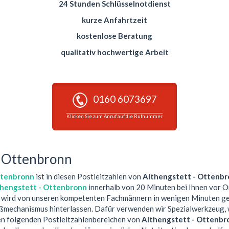
24 Stunden Schlüsselnotdienst
kurze Anfahrtzeit
kostenlose Beratung
qualitativ hochwertige Arbeit
0160 6073697
Klicken Sie zum Anruf auf die Rufnummer
- Ottenbronn
ttenbronn
ist in diesen Postleitzahlen von
Althengstett - Ottenb
thengstett - Ottenbronn
innerhalb von 20 Minuten bei Ihnen vor O
 wird von unseren kompetenten Fachmännern in wenigen Minuten geö
ßmechanismus hinterlassen. Dafür verwenden wir Spezialwerkzeug, w
den folgenden Postleitzahlenbereichen von
Althengstett - Ottenbr