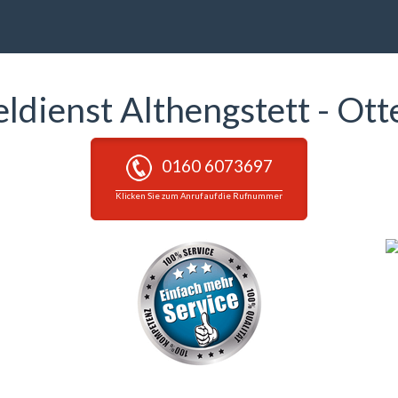
eldienst Althengstett - Ot
0160 6073697
Klicken Sie zum Anruf auf die Rufnummer