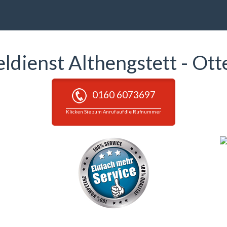
eldienst Althengstett - Ot
0160 6073697
Klicken Sie zum Anruf auf die Rufnummer